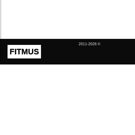
2011-2026 ©
FITMUS
Полезно
Контакты
Пользовательское соглашение
Политика конфиденциальности
Техническая поддержка
Публичная оферта
Предложения и жалобы
support@fitmus.com
Проект
Инструкции
Для разработчиков