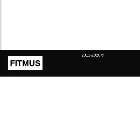
2011-2026 ©
FITMUS
Полезно
Контакты
Пользовательское соглашение
Политика конфиденциальности
Техническая поддержка
Публичная оферта
Предложения и жалобы
support@fitmus.com
Проект
Инструкции