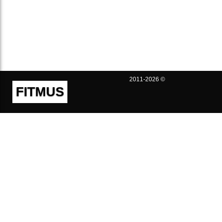
2011-2026 ©
FITMUS
Полезно
Контакты
Пользовательское соглашение
Политика конфиденциальности
Техническая поддержка
Публичная оферта
Предложения и жалобы
support@fitmus.com
Проект
Инструкции