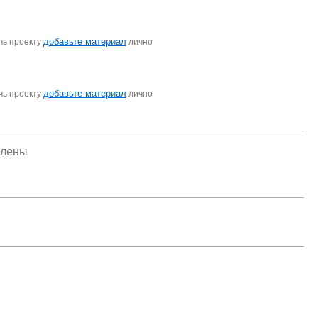
добавьте материал
чь проекту
лично
добавьте материал
чь проекту
лично
елены