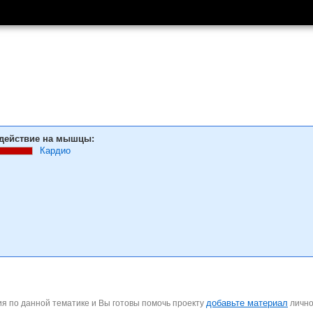
действие на мышцы:
Кардио
добавьте материал
я по данной тематике и Вы готовы помочь проекту
личн