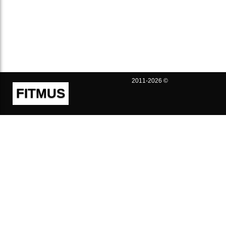
2011-2026 ©
FITMUS
Полезно
Контакты
Пользовательское соглашение
Политика конфиденциальности
Техническая поддержка
Публичная оферта
Предложения и жалобы
support@fitmus.com
Проект
Инструкции