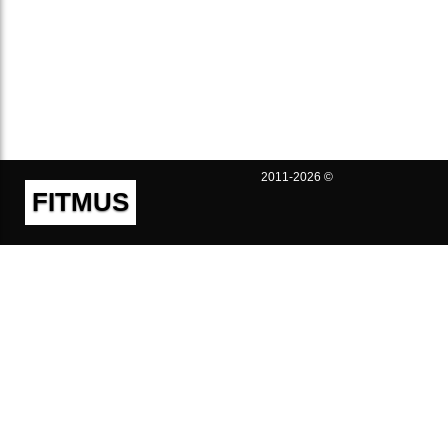
2011-2026 ©
FITMUS
Полезно
Контакты
Пользовательское соглашение
Политика конфиденциальности
Техническая поддержка
Публичная оферта
Предложения и жалобы
support@fitmus.com
Проект
Инструкции