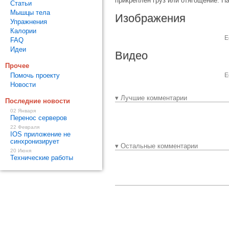
прикреплен груз или отягощение. Н
Статьи
Мышцы тела
Изображения
Упражнения
Калории
Е
FAQ
Идеи
Видео
Прочее
Помочь проекту
Е
Новости
▾ Лучшие комментарии
Последние новости
02 Января
Перенос серверов
22 Февраля
IOS приложение не
синхронизирует
▾ Остальные комментарии
20 Июня
Технические работы