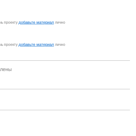
добавьте материал
чь проекту
лично
добавьте материал
чь проекту
лично
елены