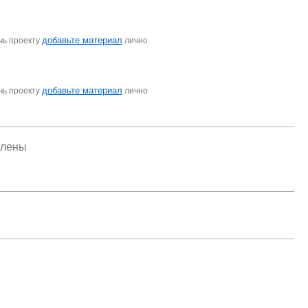
добавьте материал
чь проекту
лично
добавьте материал
чь проекту
лично
елены