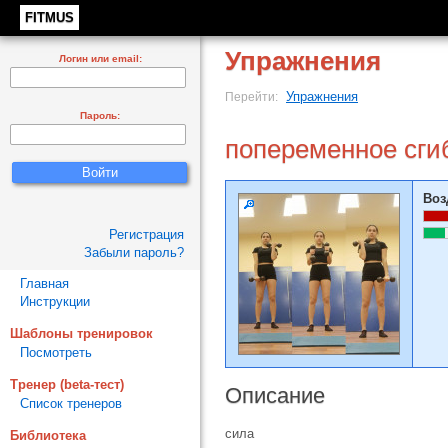
FITMUS
Упражнения
Логин или email:
Упражнения
Перейти:
Пароль:
попеременное сгиб
Воз
Регистрация
Забыли пароль?
Главная
Инструкции
Шаблоны тренировок
Посмотреть
Тренер (beta-тест)
Описание
Список тренеров
сила
Библиотека