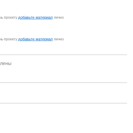
добавьте материал
чь проекту
лично
добавьте материал
чь проекту
лично
елены