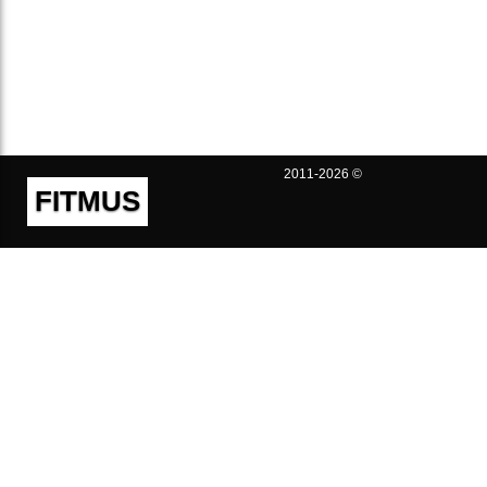
2011-2026 ©
FITMUS
Полезно
Контакты
Пользовательское соглашение
Политика конфиденциальности
Техническая поддержка
Публичная оферта
Предложения и жалобы
support@fitmus.com
Проект
Инструкции