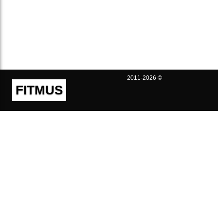
2011-2026 ©
FITMUS
Полезно
Контакты
Пользовательское соглашение
Политика конфиденциальности
Техническая поддержка
Публичная оферта
Предложения и жалобы
support@fitmus.com
Проект
Инструкции