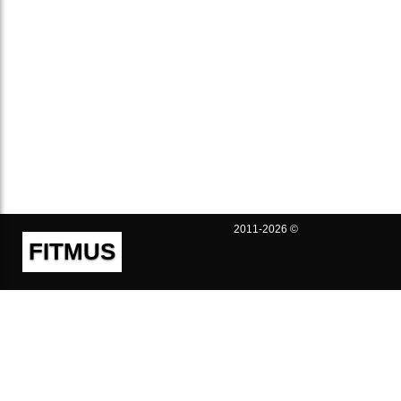
2011-2026 ©
FITMUS
Полезно
Контакты
Пользовательское соглашение
Политика конфиденциальности
Техническая поддержка
Публичная оферта
Предложения и жалобы
support@fitmus.com