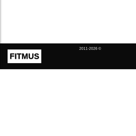
2011-2026 ©
FITMUS
Полезно
Контакты
Пользовательское соглашение
Политика конфиденциальности
Техническая поддержка
Публичная оферта
Предложения и жалобы
support@fitmus.com
Проект
Инструкции