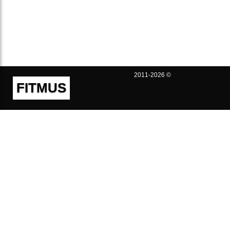
2011-2026 ©
FITMUS
Полезно
Контакты
Пользовательское соглашение
Политика конфиденциальности
Техническая поддержка
Публичная оферта
Предложения и жалобы
support@fitmus.com
Проект
Инструкции
Для разработчиков