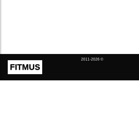
2011-2026 ©
FITMUS
Полезно
Контакты
Пользовательское соглашение
Политика конфиденциальности
Техническая поддержка
Публичная оферта
Предложения и жалобы
support@fitmus.com
Проект