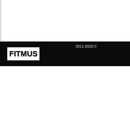
2011-2026 ©
FITMUS
Полезно
Контакты
Пользовательское соглашение
Политика конфиденциальности
Техническая поддержка
Публичная оферта
Предложения и жалобы
support@fitmus.com
Проект
Инструкции