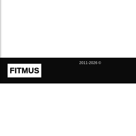
2011-2026 ©
FITMUS
Полезно
Контакты
Пользовательское соглашение
Политика конфиденциальности
Техническая поддержка
Публичная оферта
Предложения и жалобы
support@fitmus.com
Проект