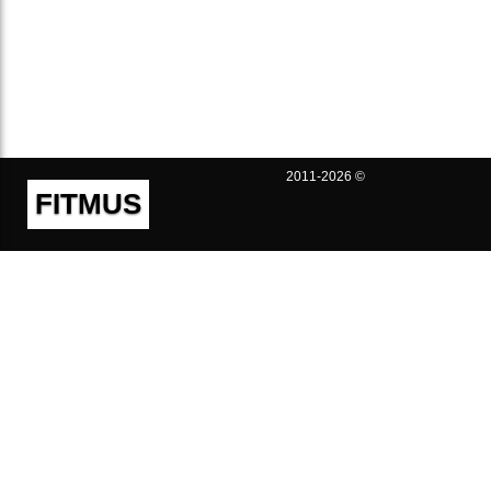
2011-2026 ©
FITMUS
Полезно
Контакты
Пользовательское соглашение
Политика конфиденциальности
Техническая поддержка
Публичная оферта
Предложения и жалобы
support@fitmus.com
Проект
Инструкции