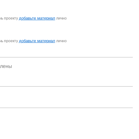
добавьте материал
чь проекту
лично
добавьте материал
чь проекту
лично
елены