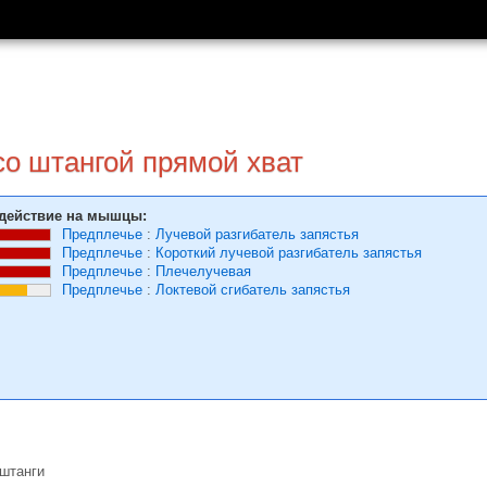
со штангой прямой хват
действие на мышцы:
Предплечье
:
Лучевой разгибатель запястья
Предплечье
:
Короткий лучевой разгибатель запястья
Предплечье
:
Плечелучевая
Предплечье
:
Локтевой сгибатель запястья
штанги