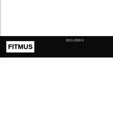
2011-2026 ©
FITMUS
Полезно
Контакты
Пользовательское соглашение
Политика конфиденциальности
Техническая поддержка
Публичная оферта
Предложения и жалобы
support@fitmus.com
Проект
Инструкции