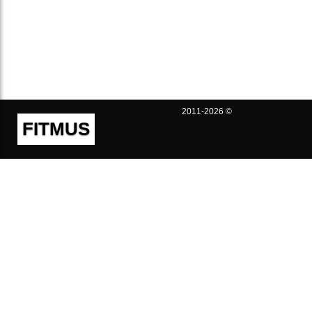
2011-2026 ©
FITMUS
Полезно
Контакты
Пользовательское соглашение
Политика конфиденциальности
Техническая поддержка
Публичная оферта
Предложения и жалобы
support@fitmus.com
Проект
Инструкции