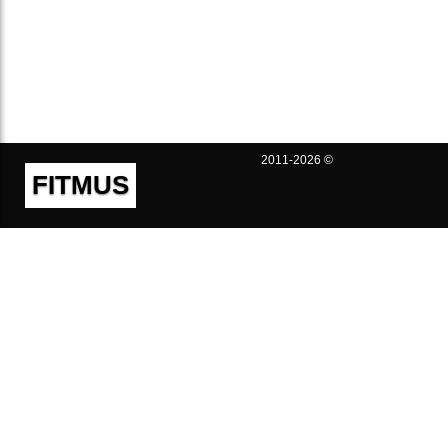
2011-2026 ©
FITMUS
Полезно
Контакты
Пользовательское соглашение
Политика конфиденциальности
Техническая поддержка
Публичная оферта
Предложения и жалобы
support@fitmus.com
Проект
Инструкции