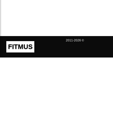
2011-2026 ©
FITMUS
Полезно
Контакты
Пользовательское соглашение
Политика конфиденциальности
Техническая поддержка
Публичная оферта
Предложения и жалобы
support@fitmus.com
Проект
Инструкции