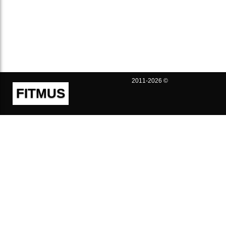
2011-2026 ©
FITMUS
Полезно
Контакты
Пользовательское соглашение
Политика конфиденциальности
Техническая поддержка
Публичная оферта
Предложения и жалобы
support@fitmus.com
Проект
Инструкции