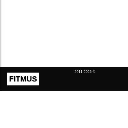
2011-2026 ©
FITMUS
Полезно
Контакты
Пользовательское соглашение
Политика конфиденциальности
Техническая поддержка
Публичная оферта
Предложения и жалобы
support@fitmus.com