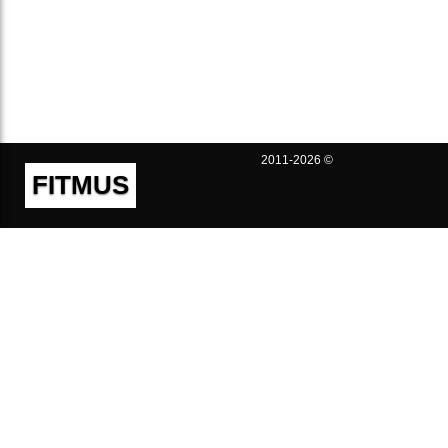
2011-2026 ©
FITMUS
Полезно
Контакты
Пользовательское соглашение
Политика конфиденциальности
Техническая поддержка
Публичная оферта
Предложения и жалобы
support@fitmus.com
Проект
Инструкции