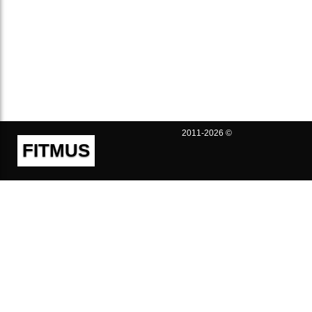
2011-2026 ©
FITMUS
Полезно
Контакты
Пользовательское соглашение
Политика конфиденциальности
Техническая поддержка
Публичная оферта
Предложения и жалобы
support@fitmus.com
Проект