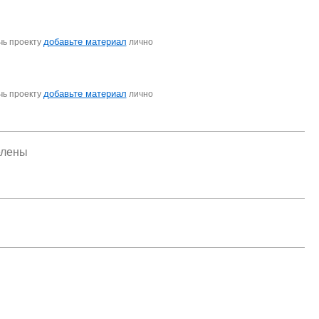
добавьте материал
чь проекту
лично
добавьте материал
чь проекту
лично
елены