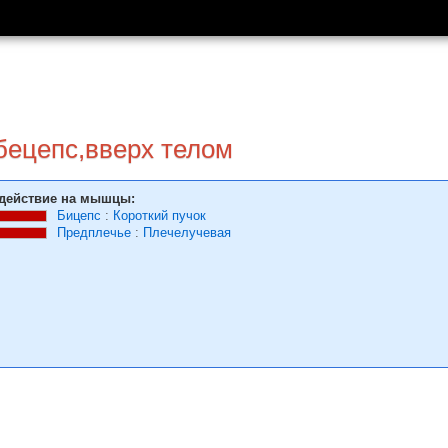
бецепс,вверх телом
действие на мышцы:
Бицепс
:
Короткий пучок
Предплечье
:
Плечелучевая