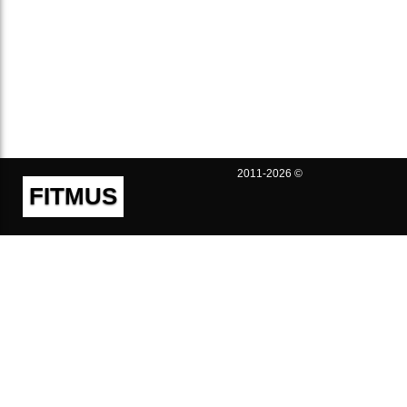
2011-2026 ©
FITMUS
Полезно
Контакты
Пользовательское соглашение
Политика конфиденциальности
Техническая поддержка
Публичная оферта
Предложения и жалобы
support@fitmus.com
Проект