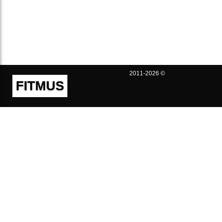
2011-2026 ©
FITMUS
Полезно
Контакты
Пользовательское соглашение
Политика конфиденциальности
Техническая поддержка
Публичная оферта
Предложения и жалобы
support@fitmus.com
Проект
Инструкции
Для разработчиков