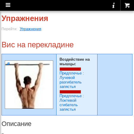
Упражнения
Упражнения
Перейти:
Вис на перекладине
Воздействие на
мышцы:
Предплечье
:
Лучевой
разгибатель
запястья
Предплечье
:
Локтевой
сгибатель
запястья
Описание