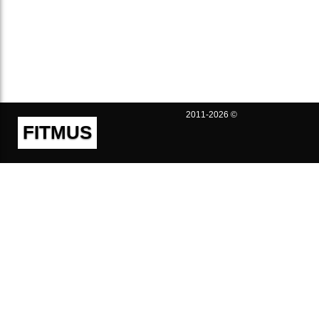
2011-2026 ©
FITMUS
Полезно
Контакты
Пользовательское соглашение
Политика конфиденциальности
Техническая поддержка
Публичная оферта
Предложения и жалобы
support@fitmus.com
Проект
Инструкции