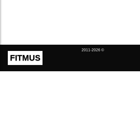
2011-2026 ©
FITMUS
Полезно
Контакты
Пользовательское соглашение
Политика конфиденциальности
Техническая поддержка
Публичная оферта
Предложения и жалобы
support@fitmus.com
Проект
Инструкции