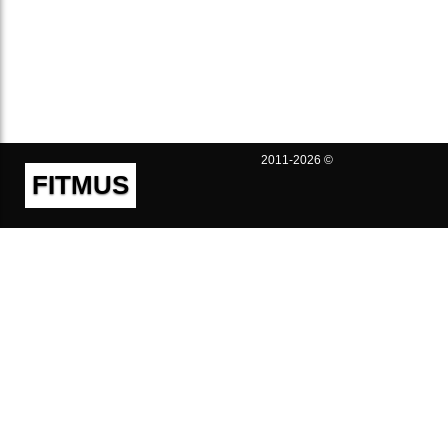
2011-2026 ©
FITMUS
Полезно
Контакты
Пользовательское соглашение
Политика конфиденциальности
Техническая поддержка
Публичная оферта
Предложения и жалобы
support@fitmus.com
Проект
Инструкции