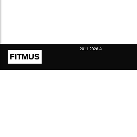
2011-2026 ©
FITMUS
Полезно
Контакты
Пользовательское соглашение
Политика конфиденциальности
Техническая поддержка
Публичная оферта
Предложения и жалобы
support@fitmus.com
Проект
Инструкции