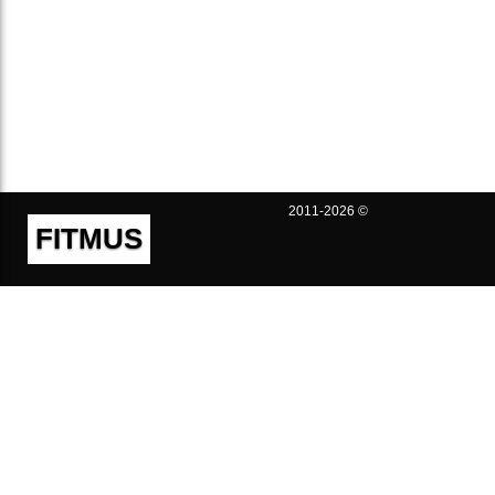
2011-2026 ©
FITMUS
Полезно
Контакты
Пользовательское соглашение
Политика конфиденциальности
Техническая поддержка
Публичная оферта
Предложения и жалобы
support@fitmus.com
Проект