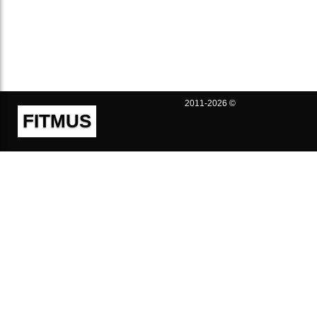
2011-2026 ©
FITMUS
Полезно
Контакты
Пользовательское соглашение
Политика конфиденциальности
Техническая поддержка
Публичная оферта
Предложения и жалобы
support@fitmus.com
Проект
Инструкции
Для разработчиков