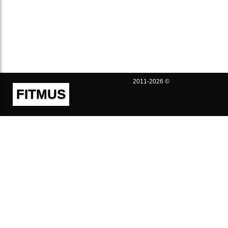
2011-2026 ©
FITMUS
Полезно
Контакты
Пользовательское соглашение
Политика конфиденциальности
Техническая поддержка
Публичная оферта
Предложения и жалобы
support@fitmus.com
Проект
Инструкции