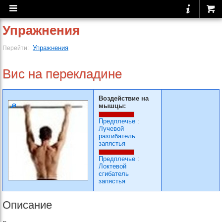
Упражнения
Упражнения
Перейти:
Вис на перекладине
Воздействие на
мышцы:
Предплечье
:
Лучевой
разгибатель
запястья
Предплечье
:
Локтевой
сгибатель
запястья
Описание