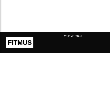
2011-2026 ©
FITMUS
Полезно
Контакты
Пользовательское соглашение
Политика конфиденциальности
Техническая поддержка
Публичная оферта
Предложения и жалобы
support@fitmus.com
Проект
Инструкции
Для разработчиков