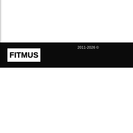
2011-2026 ©
FITMUS
Полезно
Контакты
Пользовательское соглашение
Политика конфиденциальности
Техническая поддержка
Публичная оферта
Предложения и жалобы
support@fitmus.com
Проект
Инструкции