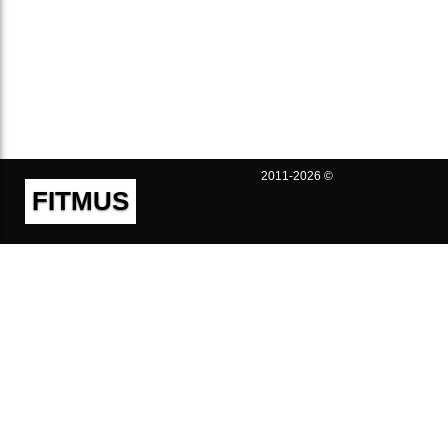
2011-2026 ©
FITMUS
Полезно
Контакты
Пользовательское соглашение
Политика конфиденциальности
Техническая поддержка
Публичная оферта
Предложения и жалобы
support@fitmus.com
Проект
Инструкции