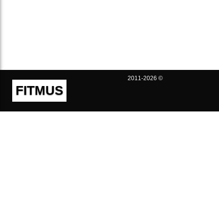
2011-2026 ©
FITMUS
Полезно
Контакты
Пользовательское соглашение
Политика конфиденциальности
Техническая поддержка
Публичная оферта
Предложения и жалобы
support@fitmus.com
Проект
Инструкции