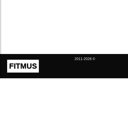
2011-2026 ©
FITMUS
Полезно
Контакты
Пользовательское соглашение
Политика конфиденциальности
Техническая поддержка
Публичная оферта
Предложения и жалобы
support@fitmus.com
Проект