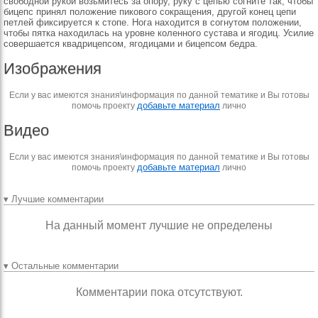
свобод­ной рукой возьмитесь за опору, руку с цепью согни­те так, чтобы
бицепс при­нял положение пикового со­кращения, другой конец це­пи
петлей фиксируется к стопе. Нога находится в согнутом положении,
чтобы пятка находилась на уров­не коленного сустава и яго­диц. Усилие
совершается квадрицепсом, ягодицами и бицепсом бедра.
Изображения
Если у вас имеются знания\информация по данной тематике и Вы готовы
добавьте материал
помочь проекту
лично
Видео
Если у вас имеются знания\информация по данной тематике и Вы готовы
добавьте материал
помочь проекту
лично
▾ Лучшие комментарии
На данный момент лучшие не определены
▾ Остальные комментарии
Комментарии пока отсутствуют.