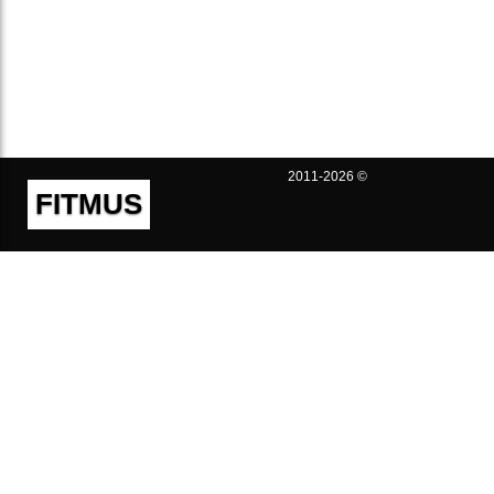
2011-2026 ©
FITMUS
Полезно
Контакты
Пользовательское соглашение
Политика конфиденциальности
Техническая поддержка
Публичная оферта
Предложения и жалобы
support@fitmus.com
Проект
Инструкции