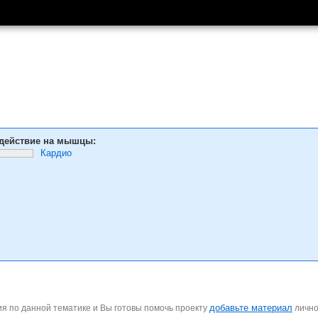
действие на мышцы:
Кардио
добавьте материал
я по данной тематике и Вы готовы помочь проекту
личн