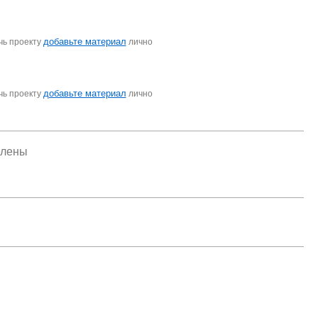
добавьте материал
чь проекту
лично
добавьте материал
чь проекту
лично
елены