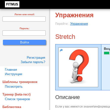
FITMUS
Упражнения
Логин или email:
Упражнения
Перейти:
Пароль:
Stretch
Воз
Регистрация
Забыли пароль?
Главная
Инструкции
Шаблоны тренировок
Посмотреть
Тренер (beta-тест)
Описание
Список тренеров
Если у вас имеются знания\информаци
Библиотека