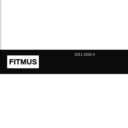
2011-2026 ©
FITMUS
Полезно
Контакты
Пользовательское соглашение
Политика конфиденциальности
Техническая поддержка
Публичная оферта
Предложения и жалобы
support@fitmus.com
Проект