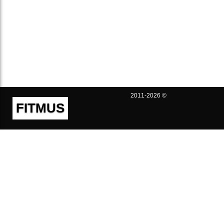
2011-2026 ©
FITMUS
Полезно
Контакты
Пользовательское соглашение
Политика конфиденциальности
Техническая поддержка
Публичная оферта
Предложения и жалобы
support@fitmus.com
Проект