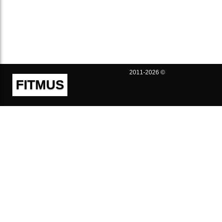
2011-2026 ©
FITMUS
Полезно
Контакты
Пользовательское соглашение
Политика конфиденциальности
Техническая поддержка
Публичная оферта
Предложения и жалобы
support@fitmus.com
Проект
Инструкции
Для разработчиков