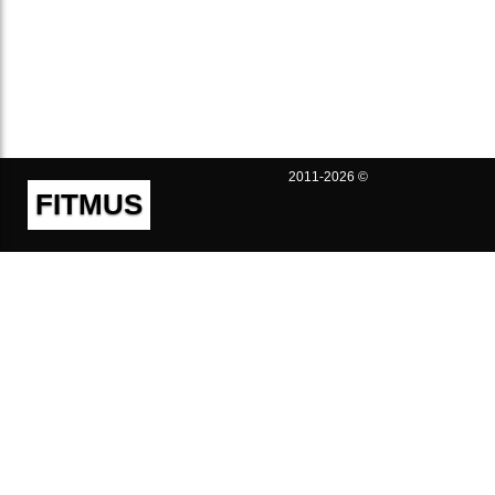
2011-2026 ©
FITMUS
Полезно
Контакты
Пользовательское соглашение
Политика конфиденциальности
Техническая поддержка
Публичная оферта
Предложения и жалобы
support@fitmus.com
Проект
Инструкции