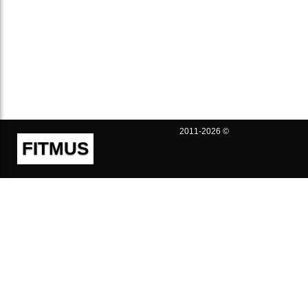
2011-2026 ©
FITMUS
Полезно
Контакты
Пользовательское соглашение
Политика конфиденциальности
Техническая поддержка
Публичная оферта
Предложения и жалобы
support@fitmus.com
Проект