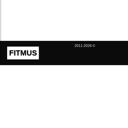
2011-2026 ©
FITMUS
Полезно
Контакты
Пользовательское соглашение
Политика конфиденциальности
Техническая поддержка
Публичная оферта
Предложения и жалобы
support@fitmus.com
Проект
Инструкции